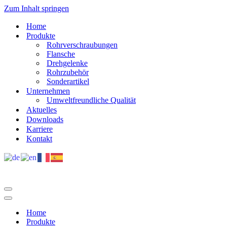
Zum Inhalt springen
Home
Produkte
Rohrverschraubungen
Flansche
Drehgelenke
Rohrzubehör
Sonderartikel
Unternehmen
Umweltfreundliche Qualität
Aktuelles
Downloads
Karriere
Kontakt
Navigations-
Menü
Navigations-
Menü
Home
Produkte