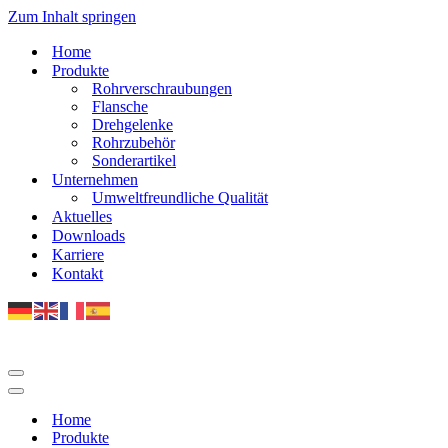
Zum Inhalt springen
Home
Produkte
Rohrverschraubungen
Flansche
Drehgelenke
Rohrzubehör
Sonderartikel
Unternehmen
Umweltfreundliche Qualität
Aktuelles
Downloads
Karriere
Kontakt
Navigations-
Menü
Navigations-
Menü
Home
Produkte