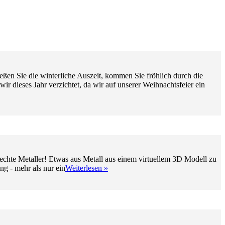
ßen Sie die winterliche Auszeit, kommen Sie fröhlich durch die
r dieses Jahr verzichtet, da wir auf unserer Weihnachtsfeier ein
hte Metaller! Etwas aus Metall aus einem virtuellem 3D Modell zu
Stellenangebot:
ng - mehr als nur ein
Weiterlesen »
Zerspanungsmechaniker/-
in
(m/w/d)