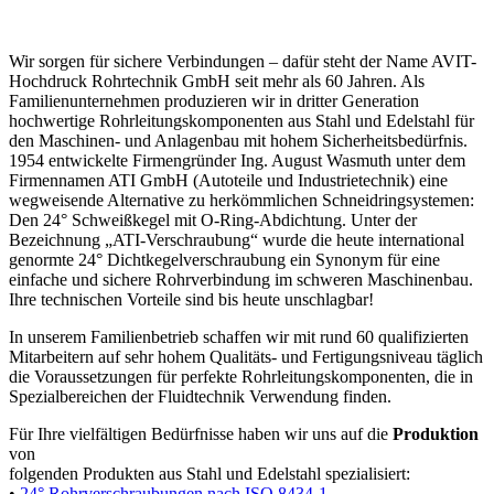
Wir sorgen für sichere Verbindungen – dafür steht der Name AVIT-
Hochdruck Rohrtechnik GmbH seit mehr als 60 Jahren. Als
Familienunternehmen produzieren wir in dritter Generation
hochwertige Rohrleitungskomponenten aus Stahl und Edelstahl für
den Maschinen- und Anlagenbau mit hohem Sicherheitsbedürfnis.
1954 entwickelte Firmengründer Ing. August Wasmuth unter dem
Firmennamen ATI GmbH (Autoteile und Industrietechnik) eine
wegweisende Alternative zu herkömmlichen Schneidringsystemen:
Den 24° Schweißkegel mit O-Ring-Abdichtung. Unter der
Bezeichnung „ATI-Verschraubung“ wurde die heute international
genormte 24° Dichtkegelverschraubung ein Synonym für eine
einfache und sichere Rohrverbindung im schweren Maschinenbau.
Ihre technischen Vorteile sind bis heute unschlagbar!
In unserem Familienbetrieb schaffen wir mit rund 60 qualifizierten
Mitarbeitern auf sehr hohem Qualitäts- und Fertigungsniveau täglich
die Voraussetzungen für perfekte Rohrleitungskomponenten, die in
Spezialbereichen der Fluidtechnik Verwendung finden.
Für Ihre vielfältigen Bedürfnisse haben wir uns auf die
Produktion
von
folgenden Produkten aus Stahl und Edelstahl spezialisiert:
•
24° Rohrverschraubungen nach ISO 8434-1