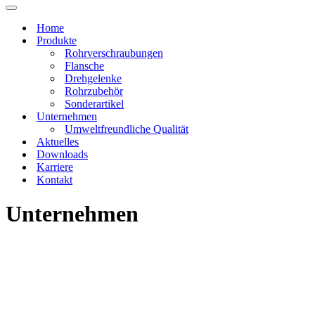
Menü
Navigations-
Menü
Home
Produkte
Rohrverschraubungen
Flansche
Drehgelenke
Rohrzubehör
Sonderartikel
Unternehmen
Umweltfreundliche Qualität
Aktuelles
Downloads
Karriere
Kontakt
Unternehmen