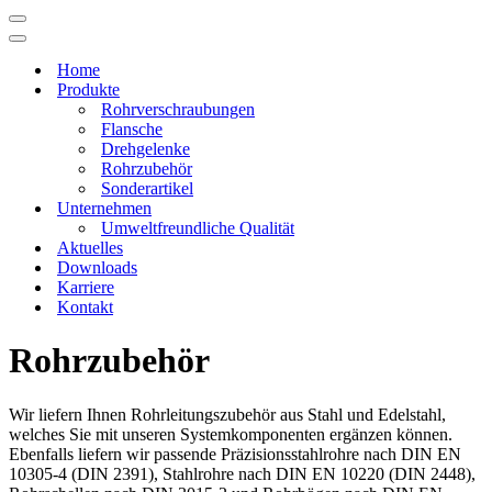
Navigations-
Menü
Navigations-
Menü
Home
Produkte
Rohrverschraubungen
Flansche
Drehgelenke
Rohrzubehör
Sonderartikel
Unternehmen
Umweltfreundliche Qualität
Aktuelles
Downloads
Karriere
Kontakt
Rohrzubehör
Wir liefern Ihnen Rohrleitungszubehör aus Stahl und Edelstahl,
welches Sie mit unseren Systemkomponenten ergänzen können.
Ebenfalls liefern wir passende Präzisionsstahlrohre nach DIN EN
10305-4 (DIN 2391), Stahlrohre nach DIN EN 10220 (DIN 2448),