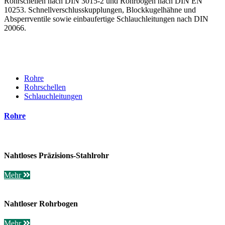
Rohrschellen nach DIN 3015-2 und Rohrbögen nach DIN EN
10253. Schnellverschlusskupplungen, Blockkugelhähne und
Absperrventile sowie einbaufertige Schlauchleitungen nach DIN
20066.
Rohre
Rohrschellen
Schlauchleitungen
Rohre
Nahtloses Präzisions-Stahlrohr
Mehr
Nahtloser Rohrbogen
Mehr