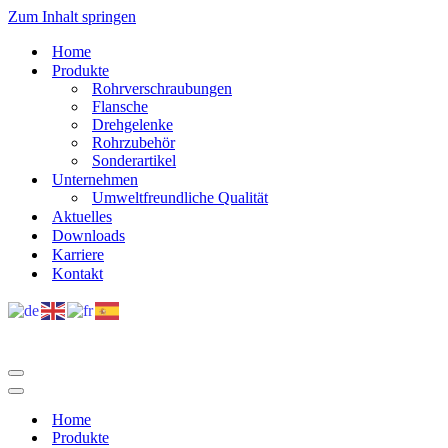
Zum Inhalt springen
Home
Produkte
Rohrverschraubungen
Flansche
Drehgelenke
Rohrzubehör
Sonderartikel
Unternehmen
Umweltfreundliche Qualität
Aktuelles
Downloads
Karriere
Kontakt
Navigations-
Menü
Navigations-
Menü
Home
Produkte