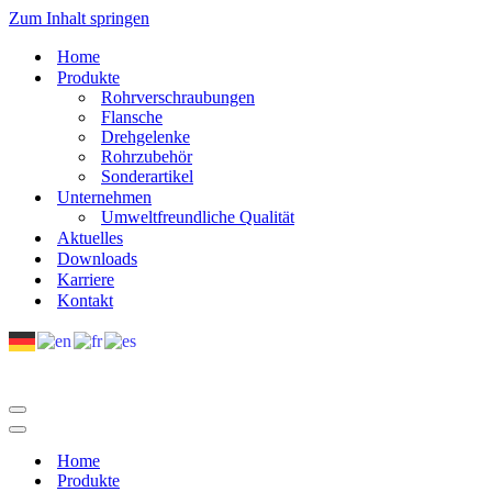
Zum Inhalt springen
Home
Produkte
Rohrverschraubungen
Flansche
Drehgelenke
Rohrzubehör
Sonderartikel
Unternehmen
Umweltfreundliche Qualität
Aktuelles
Downloads
Karriere
Kontakt
Navigations-
Menü
Navigations-
Menü
Home
Produkte