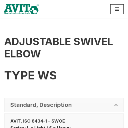
Zum
Inhalt
springen
ADJUSTABLE SWIVEL
ELBOW
TYPE WS
Standard, Description
AVIT, ISO 8434-1 – SWOE
Series: L = Light / S = Heavy