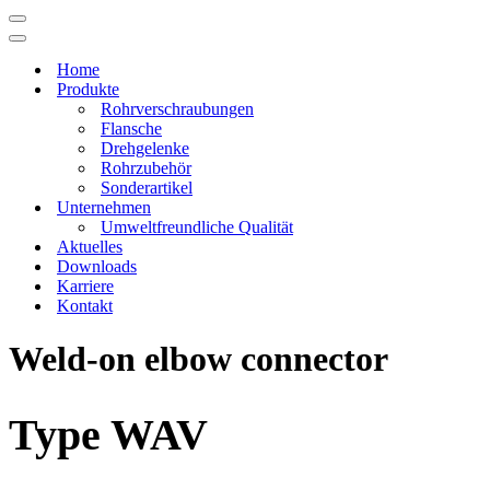
Navigations-
Menü
Navigations-
Menü
Home
Produkte
Rohrverschraubungen
Flansche
Drehgelenke
Rohrzubehör
Sonderartikel
Unternehmen
Umweltfreundliche Qualität
Aktuelles
Downloads
Karriere
Kontakt
Weld-on elbow connector
Type WAV