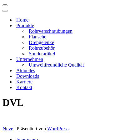
Navigations-
Menü
Navigations-
Menü
Home
Produkte
Rohrverschraubungen
Flansche
Drehgelenke
Rohrzubehör
Sonderartikel
Unternehmen
Umweltfreundliche Qualität
Aktuelles
Downloads
Karriere
Kontakt
DVL
Neve
| Präsentiert von
WordPress
Impressum