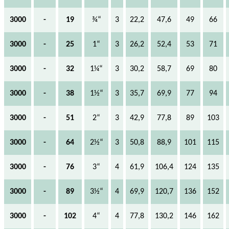
3000
-
19
¾“
3
22,2
47,6
49
66
3000
-
25
1“
3
26,2
52,4
53
71
3000
-
32
1¼“
3
30,2
58,7
69
80
3000
-
38
1½“
3
35,7
69,9
77
94
3000
-
51
2“
3
42,9
77,8
89
103
3000
-
64
2½“
3
50,8
88,9
101
115
3000
-
76
3“
4
61,9
106,4
124
135
3000
-
89
3½“
4
69,9
120,7
136
152
3000
-
102
4“
4
77,8
130,2
146
162