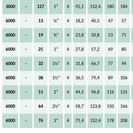
3000
-
127
5“
4
92,1
152,4
180
184
6000
-
13
½“
4
18,2
40,5
47
57
6000
-
19
¾“
4
23,8
50,8
53
71
6000
-
25
1“
4
27,8
57,2
69
80
6000
-
32
1¼“
4
31,8
66,7
77
94
6000
-
38
1½“
4
36,5
79,4
89
106
6000
-
51
2“
4
44,5
96,8
116
135
6000
-
64
2½“
4
58,7
123,8
150
166
6000
-
76
3“
4
71,4
152,4
178
208