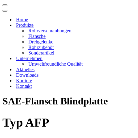
Navigations-
Menü
Navigations-
Menü
Home
Produkte
Rohrverschraubungen
Flansche
Drehgelenke
Rohrzubehör
Sonderartikel
Unternehmen
Umweltfreundliche Qualität
Aktuelles
Downloads
Karriere
Kontakt
SAE-Flansch Blindplatte
Typ AFP