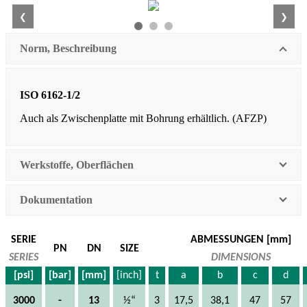
❮
❯
Norm, Beschreibung
ISO 6162-1/2
Auch als Zwischenplatte mit Bohrung erhältlich. (AFZP)
Werkstoffe, Oberflächen
Dokumentation
SERIE
ABMESSUNGEN [mm]
PN
DN
SIZE
SERIES
DIMENSIONS
[psi]
[bar]
[mm]
[inch]
t
a
b
c
d
3000
-
13
½“
3
17,5
38,1
47
57