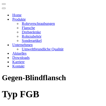
Navigations-
Menü
Navigations-
Menü
Home
Produkte
Rohrverschraubungen
Flansche
Drehgelenke
Rohrzubehör
Sonderartikel
Unternehmen
Umweltfreundliche Qualität
Aktuelles
Downloads
Karriere
Kontakt
Gegen-Blindflansch
Typ FGB