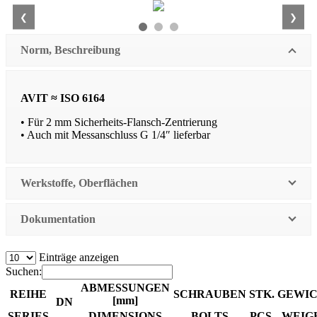
❮
❯
Norm, Beschreibung
AVIT ≈ ISO 6164
• Für 2 mm Sicherheits-Flansch-Zentrierung
• Auch mit Messanschluss G 1/4″ lieferbar
Werkstoffe, Oberflächen
Dokumentation
Einträge anzeigen
Suchen:
ABMESSUNGEN
REIHE
SCHRAUBEN
STK.
GEWI
[mm]
DN
SERIES
DIMENSIONS
BOLTS
PCS.
WEIG