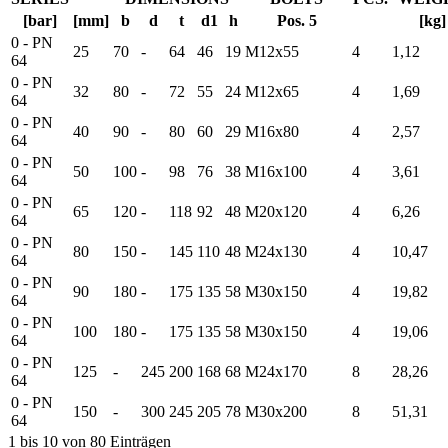
[bar]
[mm]
b
d
t
d1
h
Pos. 5
[kg]
0 - PN
25
70
-
64
46
19
M12x55
4
1,12
64
0 - PN
32
80
-
72
55
24
M12x65
4
1,69
64
0 - PN
40
90
-
80
60
29
M16x80
4
2,57
64
0 - PN
50
100
-
98
76
38
M16x100
4
3,61
64
0 - PN
65
120
-
118
92
48
M20x120
4
6,26
64
0 - PN
80
150
-
145
110
48
M24x130
4
10,47
64
0 - PN
90
180
-
175
135
58
M30x150
4
19,82
64
0 - PN
100
180
-
175
135
58
M30x150
4
19,06
64
0 - PN
125
-
245
200
168
68
M24x170
8
28,26
64
0 - PN
150
-
300
245
205
78
M30x200
8
51,31
64
1 bis 10 von 80 Einträgen