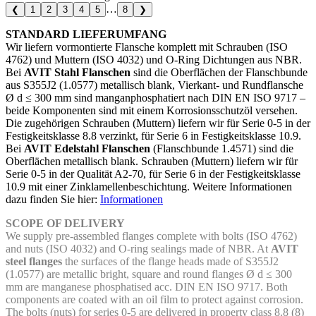
…
❮
1
2
3
4
5
8
❯
STANDARD LIEFERUMFANG
Wir liefern vormontierte Flansche komplett mit Schrauben (ISO
4762) und Muttern (ISO 4032) und O-Ring Dichtungen aus NBR.
Bei
AVIT Stahl Flanschen
sind die Oberflächen der Flanschbunde
aus S355J2 (1.0577) metallisch blank, Vierkant- und Rundflansche
Ø d ≤ 300 mm sind manganphosphatiert nach DIN EN ISO 9717 –
beide Komponenten sind mit einem Korrosionsschutzöl versehen.
Die zugehörigen Schrauben (Muttern) liefern wir für Serie 0-5 in der
Festigkeitsklasse 8.8 verzinkt, für Serie 6 in Festigkeitsklasse 10.9.
Bei
AVIT Edelstahl Flanschen
(Flanschbunde 1.4571) sind die
Oberflächen metallisch blank. Schrauben (Muttern) liefern wir für
Serie 0-5 in der Qualität A2-70, für Serie 6 in der Festigkeitsklasse
10.9 mit einer Zinklamellenbeschichtung. Weitere Informationen
dazu finden Sie hier:
Informationen
SCOPE OF DELIVERY
We supply pre-assembled flanges complete with bolts (ISO 4762)
and nuts (ISO 4032) and O-ring sealings made of NBR. At
AVIT
steel flanges
the surfaces of the flange heads made of S355J2
(1.0577) are metallic bright, square and round flanges Ø d ≤ 300
mm are manganese phosphatised acc. DIN EN ISO 9717. Both
components are coated with an oil film to protect against corrosion.
The bolts (nuts) for series 0-5 are delivered in property class 8.8 (8)