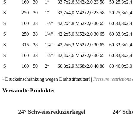
S
160
30
1“
33,7x2,6
M42x2,0
23
58
50
25,3x2,4
S
250
30
1“
33,7x4,0
M42x2,0
23
58
50
25,3x2,4
S
160
38
1¼“
42,2x4,8
M52x2,0
30
65
60
33,3x2,4
S
250
38
1¼“
42,2x5,0
M52x2,0
30
65
60
33,3x2,4
S
315
38
1¼“
42,2x6,3
M52x2,0
30
65
60
33,3x2,4
S
160
38
1¼“
42,4x3,6
M52x2,0
30
65
60
33,3x2,4
S
160
50
2“
60,3x2,9
M68x2,0
40
88
80
46,0x3,0
¹
Druckeinschränkung wegen Drahtstiftmutter! |
Pressure restrictions 
Verwandte Produkte:
24° Schweissreduzierkegel
24° Sch