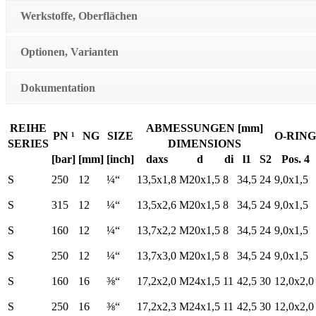
Werkstoffe, Oberflächen
Optionen, Varianten
Dokumentation
REIHE
ABMESSUNGEN [mm]
PN ¹
NG
SIZE
O-RING
SERIES
DIMENSIONS
[bar]
[mm]
[inch]
daxs
d
di
l1
S2
Pos. 4
S
250
12
¼“
13,5x1,8
M20x1,5
8
34,5
24
9,0x1,5
S
315
12
¼“
13,5x2,6
M20x1,5
8
34,5
24
9,0x1,5
S
160
12
¼“
13,7x2,2
M20x1,5
8
34,5
24
9,0x1,5
S
250
12
¼“
13,7x3,0
M20x1,5
8
34,5
24
9,0x1,5
S
160
16
⅜“
17,2x2,0
M24x1,5
11
42,5
30
12,0x2,0
S
250
16
⅜“
17,2x2,3
M24x1,5
11
42,5
30
12,0x2,0