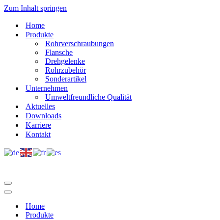
Zum Inhalt springen
Home
Produkte
Rohrverschraubungen
Flansche
Drehgelenke
Rohrzubehör
Sonderartikel
Unternehmen
Umweltfreundliche Qualität
Aktuelles
Downloads
Karriere
Kontakt
Navigations-
Menü
Navigations-
Menü
Home
Produkte