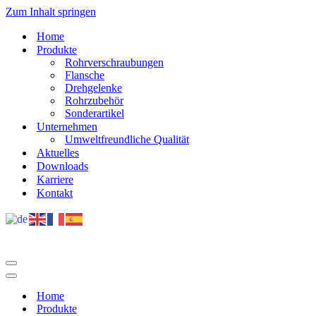
Zum Inhalt springen
Home
Produkte
Rohrverschraubungen
Flansche
Drehgelenke
Rohrzubehör
Sonderartikel
Unternehmen
Umweltfreundliche Qualität
Aktuelles
Downloads
Karriere
Kontakt
Navigations-
Menü
Navigations-
Menü
Home
Produkte