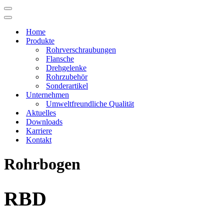
Navigations-
Menü
Navigations-
Menü
Home
Produkte
Rohrverschraubungen
Flansche
Drehgelenke
Rohrzubehör
Sonderartikel
Unternehmen
Umweltfreundliche Qualität
Aktuelles
Downloads
Karriere
Kontakt
Rohrbogen
RBD