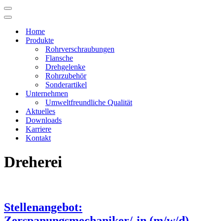
Navigations-
Menü
Navigations-
Menü
Home
Produkte
Rohrverschraubungen
Flansche
Drehgelenke
Rohrzubehör
Sonderartikel
Unternehmen
Umweltfreundliche Qualität
Aktuelles
Downloads
Karriere
Kontakt
Dreherei
Stellenangebot:
Zerspanungsmechaniker/-in (m/w/d)