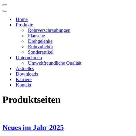
Navigations-
Menü
Navigations-
Menü
Home
Produkte
Rohrverschraubungen
Flansche
Drehgelenke
Rohrzubehör
Sonderartikel
Unternehmen
Umweltfreundliche Qualität
Aktuelles
Downloads
Karriere
Kontakt
Produktseiten
Neues im Jahr 2025