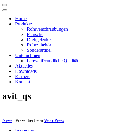
Navigations-
Menü
Navigations-
Menü
Home
Produkte
Rohrverschraubungen
Flansche
Drehgelenke
Rohrzubehör
Sonderartikel
Unternehmen
Umweltfreundliche Qualität
Aktuelles
Downloads
Karriere
Kontakt
avit_qs
Neve
| Präsentiert von
WordPress
Impressum