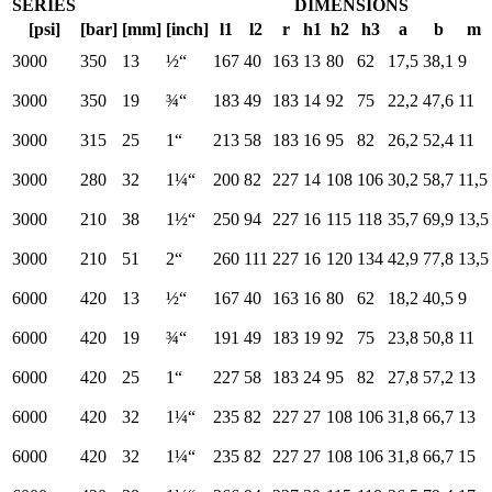
SERIES
DIMENSIONS
[psi]
[bar]
[mm]
[inch]
l1
l2
r
h1
h2
h3
a
b
m
3000
350
13
½“
167
40
163
13
80
62
17,5
38,1
9
3000
350
19
¾“
183
49
183
14
92
75
22,2
47,6
11
3000
315
25
1“
213
58
183
16
95
82
26,2
52,4
11
3000
280
32
1¼“
200
82
227
14
108
106
30,2
58,7
11,5
3000
210
38
1½“
250
94
227
16
115
118
35,7
69,9
13,5
3000
210
51
2“
260
111
227
16
120
134
42,9
77,8
13,5
6000
420
13
½“
167
40
163
16
80
62
18,2
40,5
9
6000
420
19
¾“
191
49
183
19
92
75
23,8
50,8
11
6000
420
25
1“
227
58
183
24
95
82
27,8
57,2
13
6000
420
32
1¼“
235
82
227
27
108
106
31,8
66,7
13
6000
420
32
1¼“
235
82
227
27
108
106
31,8
66,7
15