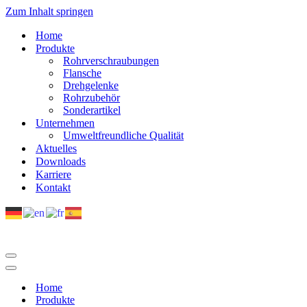
Zum Inhalt springen
Home
Produkte
Rohrverschraubungen
Flansche
Drehgelenke
Rohrzubehör
Sonderartikel
Unternehmen
Umweltfreundliche Qualität
Aktuelles
Downloads
Karriere
Kontakt
Navigations-
Menü
Navigations-
Menü
Home
Produkte