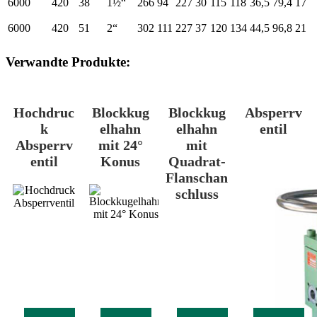
6000
420
38
1½“
266
94
227
30
115
118
36,5
79,4
17
6000
420
51
2“
302
111
227
37
120
134
44,5
96,8
21
Verwandte Produkte:
Hochdruc
Blockkug
Blockkug
Absperrv
k
elhahn
elhahn
entil
Absperrv
mit 24°
mit
entil
Konus
Quadrat-
Flanschan
schluss