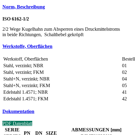
Norm, Beschreibung
ISO 6162-1/2
2/2 Wege Kugelhahn zum Absperren eines Druckmittelstroms
in beide Richtungen, Schalthebel gekröpft
Werkstoffe, Oberflächen
Werkstoff, Oberflächen
Bestel
Stahl, verzinkt; NBR
01
Stahl, verzinkt; FKM
02
Stahl+N, verzinkt; NBR
04
Stahl+N, verzinkt; FKM
05
Edelstahl 1.4571; NBR
41
Edelstahl 1.4571; FKM
42
Dokumentation
PDF Datenblatt
SERIE
ABMESSUNGEN [mm]
PN
DN
SIZE