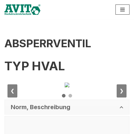
Zum
Inhalt
springen
ABSPERRVENTIL
TYP HVAL
❮
❯
Norm, Beschreibung