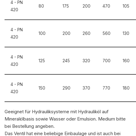
4 - PN
80
175
200
470
105
420
4 - PN
100
200
260
560
130
420
4 - PN
125
245
320
700
160
420
4 - PN
150
290
370
770
180
420
Geeignet für Hydrauliksysteme mit Hydrauliköl auf
Mineralölbasis sowie Wasser oder Emulsion. Medium bitte
bei Bestellung angeben.
Das Ventil hat eine beliebige Einbaulage und ist auch bei