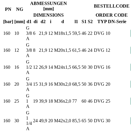
ABMESSUNGEN
BESTELLCODE
[mm]
PN
NG
DIMENSIONS
ORDER CODE
[bar]
[mm]
d1
di
d2
i
d
l1
S1
S2
TYP DN-Serie
G
160
10
3/8
6
21,9
12
M18x1,5
59,5
46
22
DVG 10
A
G
160
12
3/8
8
21,9
12
M20x1,5
61,5
46
24
DVG 12
A
G
160
16
1/2
12
26,9
14
M24x1,5
66,5
50
30
DVG 16
A
G
160
20
3/4
15
31,9
16
M30x2,0
68,5
50
36
DVG 20
A
G
160
25
1
19
39,9
18
M36x2,0
77
60
46
DVG 25
A
G
1
160
30
24
49,9
20
M42x2,0
85,5
65
50
DVG 30
1/4
A