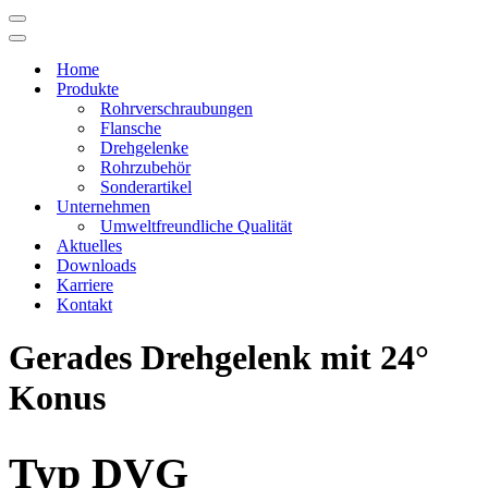
Navigations-
Menü
Navigations-
Menü
Home
Produkte
Rohrverschraubungen
Flansche
Drehgelenke
Rohrzubehör
Sonderartikel
Unternehmen
Umweltfreundliche Qualität
Aktuelles
Downloads
Karriere
Kontakt
Gerades Drehgelenk mit 24°
Konus
Typ DVG