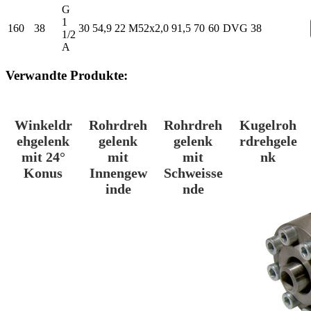
G
1
160
38
30
54,9
22
M52x2,0
91,5
70
60
DVG 38
1/2
A
Verwandte Produkte:
Winkeldr
Rohrdreh
Rohrdreh
Kugelroh
ehgelenk
gelenk
gelenk
rdrehgele
mit 24°
mit
mit
nk
Konus
Innengew
Schweisse
inde
nde