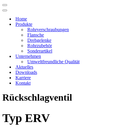
Navigations-
Menü
Navigations-
Menü
Home
Produkte
Rohrverschraubungen
Flansche
Drehgelenke
Rohrzubehör
Sonderartikel
Unternehmen
Umweltfreundliche Qualität
Aktuelles
Downloads
Karriere
Kontakt
Rückschlagventil
Typ ERV