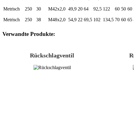
Metrisch
250
30
M42x2,0
49,9
20
64
92,5
122
60
50
60
Metrisch
250
38
M48x2,0
54,9
22
69,5
102
134,5
70
60
65
Verwandte Produkte:
Rückschlagventil
R