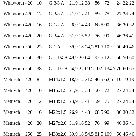
Whitworth
420
10
G 3/8 A
21,9
12
38
56
72
24
22
22
Whitworth
420
12
G 3/8 A
21,9
12
41
59
75
27
24
24
Whitworth
420
16
G 1/2 A
26,9
14
48
68,5
90
36
30
32
Whitworth
420
20
G 3/4 A
31,9
16
52
76
99
46
36
41
Whitworth
250
25
G 1 A
39,9
18
54,5
81,5
109
50
46
46
Whitworth
250
30
G 1 1/4 A
49,9
20
64
92,5
122
60
50
60
Whitworth
250
38
G 1 1/2 A
54,9
22
69,5
102
134,5
70
60
65
Metrisch
420
8
M14x1,5
18,9
12
31,5
46,5
62,5
19
19
19
Metrisch
420
10
M16x1,5
21,9
12
38
56
72
27
24
24
Metrisch
420
12
M18x1,5
23,9
12
41
59
75
27
24
24
Metrisch
420
16
M22x1,5
26,9
14
48
68,5
90
36
30
32
Metrisch
420
20
M27x2,0
31,9
16
52
76
99
46
36
41
Metrisch
250
25
M33x2,0
39,9
18
54,5
81,5
109
50
46
46