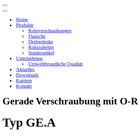
Navigations-
Menü
Navigations-
Menü
Home
Produkte
Rohrverschraubungen
Flansche
Drehgelenke
Rohrzubehör
Sonderartikel
Unternehmen
Umweltfreundliche Qualität
Aktuelles
Downloads
Karriere
Kontakt
Gerade Verschraubung mit O-R
Typ GE.A