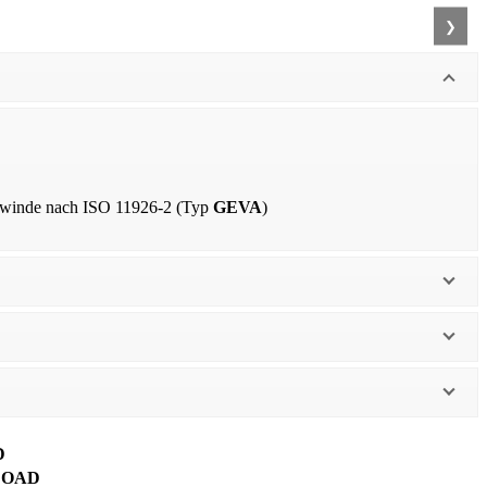
❯
ewinde nach ISO 11926-2 (Typ
GEVA
)
D
OAD