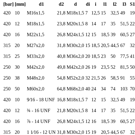
[bar]
[mm]
d1
d2
d
di
i
l1
l2
l3
S1
420
10
M16x1,5
21,8
M18x1,5
7
12,5
15
32,5
49
19
420
12
M18x1,5
23,8
M20x1,5
8
14
17
35
51,5
22
420
16
M22x1,5
26,8
M24x1,5
12
15
18,5
39
60,5
27
315
20
M27x2,0
31,8
M30x2,0
15
18,5
20,5
44,5
67
32
315
25
M33x2,0
40,8
M36x2,0
20
18,5
23
50
77,5
41
250
30
M42x2,0
49,8
M42x2,0
26
19
23,5
52
81,5
50
250
38
M48x2,0
54,8
M52x2,0
32
21,5
26
58,5
91
55
250
50
M60x2,0
64,8
M68x2,0
40
24
34
74
103
70
420
10
9⁄16 - 18 UNF
16,8
M18x1,5
7
12
15
32,5
49
19
420
12
¾ - 16 UNF
21,8
M20x1,5
8
14
17
35
51,5
22
420
16
⅞ - 14 UNF
26,8
M24x1,5
12
16
18,5
39
60,5
27
315
20
1 1⁄16 - 12 UN
31,8
M30x2,0
15
19
20,5
44,5
67
32